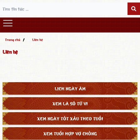
/
Trang chủ
Liên hệ
Liên hệ
LỊCH NGÀY ÂM
XEM LÁ SỐ TỬ VI
XEM NGÀY TỐT XẤU THEO TUỔI
XEM TUỔI HỢP VỢ CHỒNG