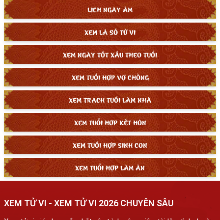
LỊCH NGÀY ÂM
XEM LÁ SỐ TỬ VI
XEM NGÀY TỐT XẤU THEO TUỔI
XEM TUỔI HỢP VỢ CHỒNG
XEM TRẠCH TUỔI LÀM NHÀ
XEM TUỔI HỢP KẾT HÔN
XEM TUỔI HỢP SINH CON
XEM TUỔI HỢP LÀM ĂN
XEM TỬ VI - XEM TỬ VI 2026 CHUYÊN SÂU