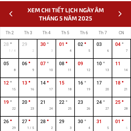
XEM CHI TIẾT LỊCH NGÀY ÂM
THÁNG 5 NĂM 2025
Th 2
Th 3
Th 4
Th 5
Th 6
Th 7
CN
28
29
30
01
02
03
04
1 / 4
2
3
4
5
6
7
05
06
07
08
09
10
11
8
9
10
11
12
13
14
12
13
14
15
16
17
18
15
16
17
18
19
20
21
19
20
21
22
23
24
25
22
23
24
25
26
27
28
26
27
28
29
30
31
01
29
1 / 5
2
3
4
5
6